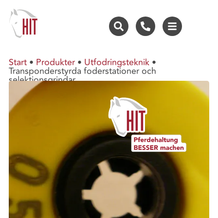
Start
•
Produkter
•
Utfodringsteknik
•
Transponderstyrda foderstationer och
selektionsgrindar