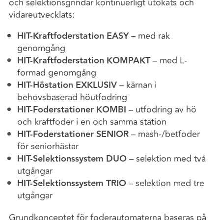
och selektionsgrindar kontinuerligt utökats och
vidareutvecklats:
HIT-Kraftfoderstation EASY
– med rak
genomgång
HIT-Kraftfoderstation KOMPAKT
– med L-
formad genomgång
HIT-Höstation EXKLUSIV
– kärnan i
behovsbaserad höutfodring
HIT-Foderstationer KOMBI
– utfodring av hö
och kraftfoder i en och samma station
HIT-Foderstationer SENIOR
– mash-/betfoder
för seniorhästar
HIT-Selektionssystem DUO
– selektion med två
utgångar
HIT-Selektionssystem TRIO
– selektion med tre
utgångar
Grundkonceptet för foderautomaterna baseras på