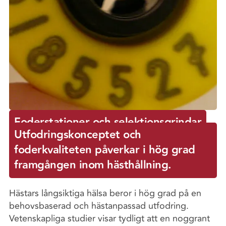
Foderstationer och selektionsgrindar
Utfodringskonceptet och
foderkvaliteten påverkar i hög grad
framgången inom hästhållning.
Hästars långsiktiga hälsa beror i hög grad på en
behovsbaserad och hästanpassad utfodring.
Vetenskapliga studier visar tydligt att en noggrant