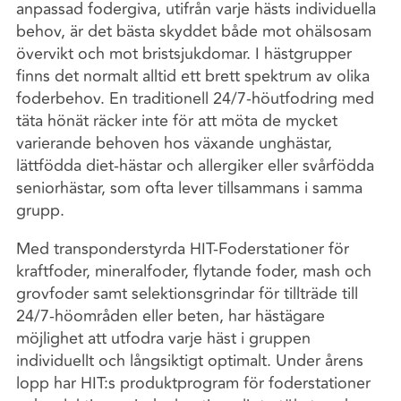
anpassad fodergiva, utifrån varje hästs individuella
behov, är det bästa skyddet både mot ohälsosam
övervikt och mot bristsjukdomar. I hästgrupper
finns det normalt alltid ett brett spektrum av olika
foderbehov. En traditionell 24/7-höutfodring med
täta hönät räcker inte för att möta de mycket
varierande behoven hos växande unghästar,
lättfödda diet-hästar och allergiker eller svårfödda
seniorhästar, som ofta lever tillsammans i samma
grupp.
Med transponderstyrda HIT-Foderstationer för
kraftfoder, mineralfoder, flytande foder, mash och
grovfoder samt selektionsgrindar för tillträde till
24/7-höområden eller beten, har hästägare
möjlighet att utfodra varje häst i gruppen
individuellt och långsiktigt optimalt. Under årens
lopp har HIT:s produktprogram för foderstationer